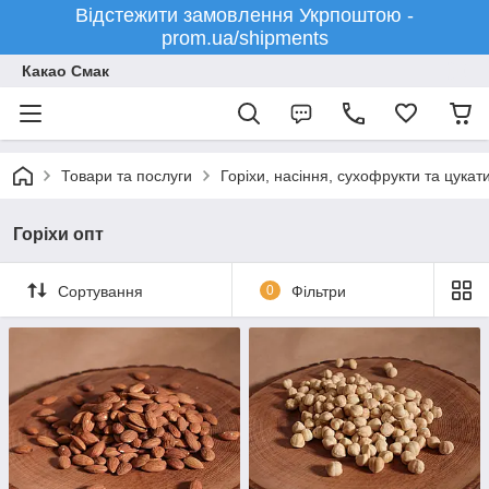
Відстежити замовлення Укрпоштою -
prom.ua/shipments
Какао Смак
Товари та послуги
Горіхи, насіння, сухофрукти та цукат
Горіхи опт
Сортування
0
Фільтри