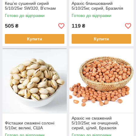
Кешʼю сушений сирий
Арахіс бланшований
5/10/25кг SW320, В’єтнам
5/10/25кг, сирий, Бразилія
Готово до відправки
Готово до відправки
505
119
₴
₴
Купити
Купити
Арахіс не смажений
Фісташки смажені солоні
5/10/25кг, не очищений,
5/10кг, великі, США
сирий, цілий, Бразилія
Готово до відправки
Готово до відправки