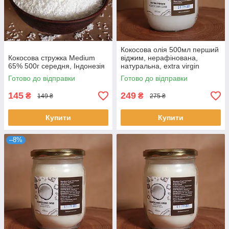
Кокосова олія 500мл перший
Кокосова стружка Medium
віджим, нерафінована,
65% 500г середня, Індонезія
натуральна, extra virgin
Готово до відправки
Готово до відправки
145
249
₴
₴
149 ₴
275 ₴
Купити
Купити
–8%