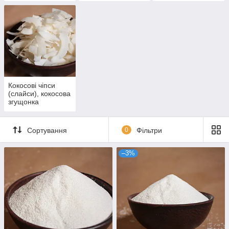
Кокосові чіпси
(слайси), кокосова
згущонка
Сортування
0
Фільтри
–3%