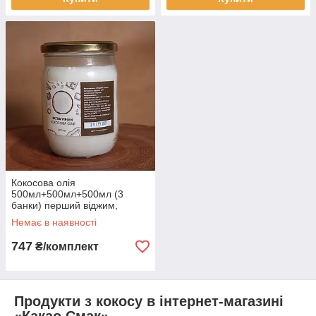
Кокосова олія
500мл+500мл+500мл (3
банки) перший віджим,
нерафінована, натуральна,
Немає в наявності
extra virgin
747
₴/комплект
Продукти з кокосу в інтернет-магазині