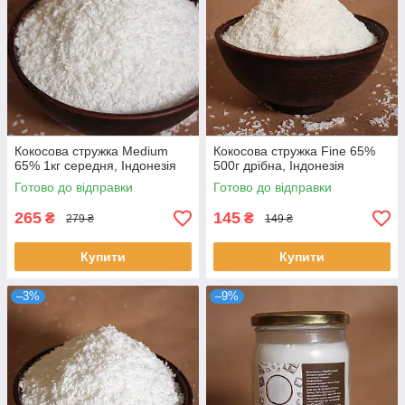
Кокосова стружка Medium
Кокосова стружка Fine 65%
65% 1кг середня, Індонезія
500г дрібна, Індонезія
Готово до відправки
Готово до відправки
265
145
₴
₴
279 ₴
149 ₴
Купити
Купити
–3%
–9%