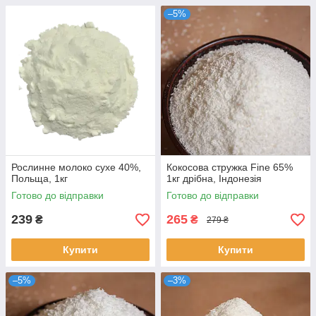
–5%
Рослинне молоко сухе 40%,
Кокосова стружка Fine 65%
Польща, 1кг
1кг дрібна, Індонезія
Готово до відправки
Готово до відправки
239
265
₴
₴
279 ₴
Купити
Купити
–5%
–3%