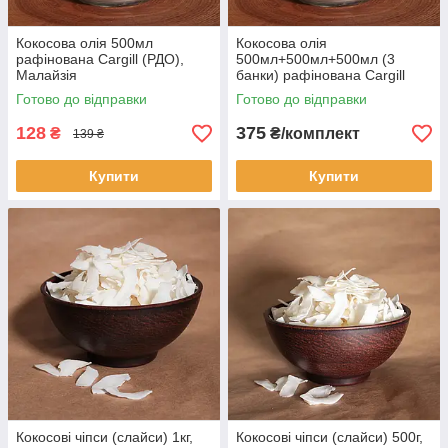
Кокосова олія 500мл
Кокосова олія
рафінована Cargill (РДО),
500мл+500мл+500мл (3
Малайзія
банки) рафінована Cargill
(РДО), Малайзія
Готово до відправки
Готово до відправки
128
375
₴
₴/комплект
139 ₴
Купити
Купити
Кокосові чіпси (слайси) 1кг,
Кокосові чіпси (слайси) 500г,