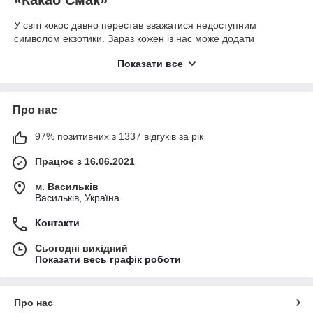
«Какао Смак»
У світі кокос давно перестав вважатися недоступним
символом екзотики. Зараз кожен із нас може додати
тропічного смаку своїм стравам, адже продукти з кокосу
Показати все
купити може кожна людина. І це просто чудово, адже цей
горіх - справжнє джерело вітамінів, мікроелементів і
клітковини. Він поєднується з безліччю продуктів і дає
можливість поекспериментувати у приготуванні страв. В
Про нас
інтернет-магазині «Какао Смак» можна не тільки купити
кокосову стружку, а й безліч інших цікавих продуктів з кокосу,
97% позитивних з 1337 відгуків за рік
про які ви, можливо, ще навіть не знали!
Працює з 16.06.2021
Продукти з кокосової пальми
Горіх кокосу має хороший склад – 5 вітамінів групи В, фолієва
м. Васильків
кислота, вітаміни С, Е, К, РР, насичені жирні кислоти, кальцій,
Васильків, Україна
калій, натрій, магній та цінні харчові волокна. Тільки уявіть,
Контакти
яку користь приносить для організму використання цього
продукту в їжі. У каталозі інтернет-магазину ви можете купити
Сьогодні вихідний
та скуштувати відразу кілька різних продуктів з кокосу:
Показати весь графік роботи
Сухе кокосове молоко;
Кокосова стружка;
Про нас
Кокосова олія;