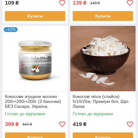
109
139
₴
₴
149 ₴
Купити
Купити
–11%
Кокосове згущене молоко
Кокосові чіпси (слайси)
200г+200г+200г (3 баночки)
5/10/25кг, Преміум білі, Шрі-
БЕЗ Сахара, Україна,
Ланка
натуральне
Готово до відправки
Готово до відправки
399
419
₴
₴
447 ₴
Купити
Купити