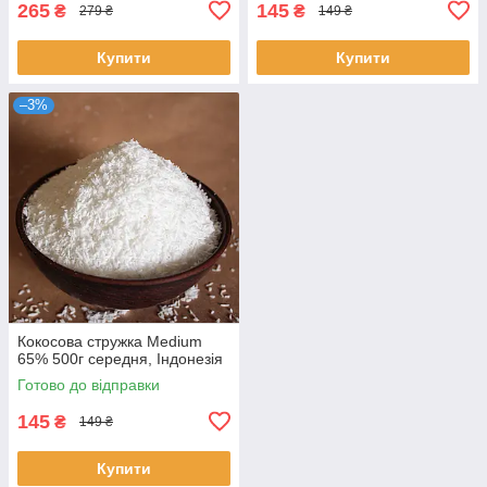
265
145
₴
₴
279 ₴
149 ₴
Купити
Купити
–3%
Кокосова стружка Medium
65% 500г середня, Індонезія
Готово до відправки
145
₴
149 ₴
Купити