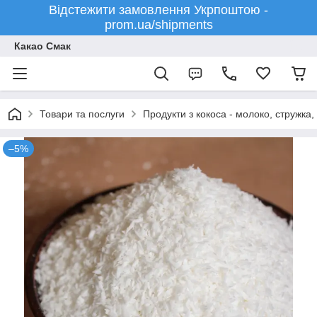
Відстежити замовлення Укрпоштою -
prom.ua/shipments
Какао Смак
Товари та послуги
Продукти з кокоса - молоко, стружка, 
–5%