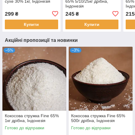
сухе 30% 1кг, Індонезія
65% 5/10/25кг дрібна,
65% 
Індонезія
Індо
299
245
215
₴
₴
Купити
Купити
Акційні пропозиції та новинки
–5%
–3%
Кокосова стружка Fine 65%
Кокосова стружка Fine 65%
1кг дрібна, Індонезія
500г дрібна, Індонезія
Готово до відправки
Готово до відправки