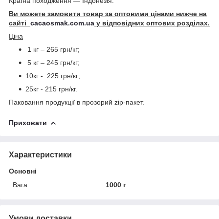
Країна походження — Індонезія.
Ви можете замовити товар за оптовими цінами нижче на
сайті
cacaosmak.com.ua
у відповідних оптових розділах.
Ціна
1 кг – 265 грн/кг;
5 кг – 245 грн/кг;
10кг - 225 грн/кг;
25кг - 215 грн/кг.
Паковання продукції в прозорий zip-пакет.
Приховати
Характеристики
Основні
Вага
1000 г
Умови доставки