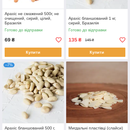
Арахіс не смажений 500г, не
очищений, сирий, цілий,
Арахіс бланшований 1 кг,
Бразилія
сирий, Бразилія
Готово до відправки
Готово до відправки
69
135
₴
₴
145 ₴
Купити
Купити
–7%
Арахіс бланшований 500 г,
Мигдальні пластівці (слайси)