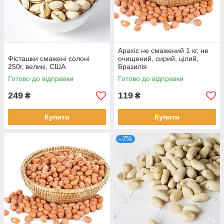
Арахіс не смажений 1 кг, не
Фісташки смажені солоні
очищений, сирий, цілий,
250г, великі, США
Бразилія
Готово до відправки
Готово до відправки
249
119
₴
₴
Купити
Купити
–7%