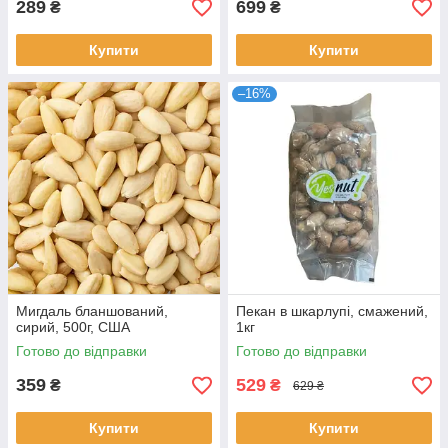
289
699
₴
₴
Купити
Купити
–16%
Мигдаль бланшований,
Пекан в шкарлупі, смажений,
сирий, 500г, США
1кг
Готово до відправки
Готово до відправки
359
529
₴
₴
629 ₴
Купити
Купити