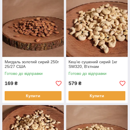
Мигдаль золотий сирий 250г
Кешʼю сушений сирий 1кг
25/27 США
SW320, В’єтнам
Готово до відправки
Готово до відправки
169
579
₴
₴
Купити
Купити