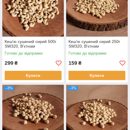
Кеш'ю сушений сирий 500г
Кеш'ю сушений сирий 250г
SW320, В'єтнам
SW320, В'єтнам
Готово до відправки
Готово до відправки
299
159
₴
₴
Купити
Купити
–3%
–3%