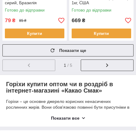
сирий, Бразилія
1кг, США
Готово до відправки
Готово до відправки
79
669
₴
₴
85 ₴
Купити
Купити
Показати ще
1
/ 5
Горіхи купити оптом чи в роздріб в
інтернет-магазині «Какао Смак»
Горіхи – це основне джерело корисних ненасичених
рослинних жирів. Вони обов'язково повинні бути присутніми в
раціоні кожної здорової людини. У них міститься безліч
Показати все
вітамінів та мінералів, які потрібні для нормального
функціонування організму. Але головне те, що всі вони дуже
смачні.