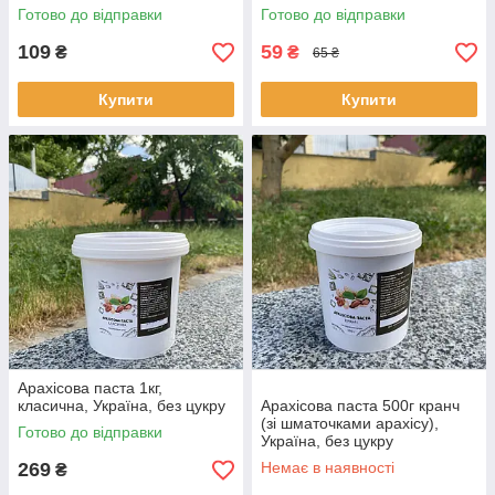
Готово до відправки
Готово до відправки
109
59
₴
₴
65 ₴
Купити
Купити
Арахісова паста 1кг,
класична, Україна, без цукру
Арахісова паста 500г кранч
(зі шматочками арахісу),
Готово до відправки
Україна, без цукру
269
Немає в наявності
₴