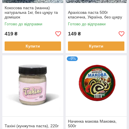
Кокосова паста (манна)
натуральна 1кг, без цукру та
Арахісова паста 500г
домішок
класична, Україна, без цукру
Готово до відправки
Готово до відправки
419
149
₴
₴
Купити
Купити
–9%
Начинка макова Маковка,
Тахіні (кунжутна паста), 220г
500г