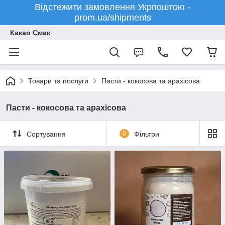
Відстежити замовлення Укрпоштою -
prom.ua/shipments
Какао Смак
Товари та послуги
Пасти - кокосова та арахісова
Пасти - кокосова та арахісова
Сортування
0
Фільтри