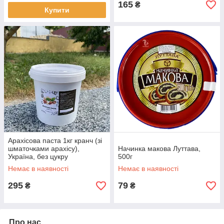
165
₴
Купити
Арахісова паста 1кг кранч (зі
шматочками арахісу),
Начинка макова Луттава,
Україна, без цукру
500г
Немає в наявності
Немає в наявності
295
79
₴
₴
Про нас