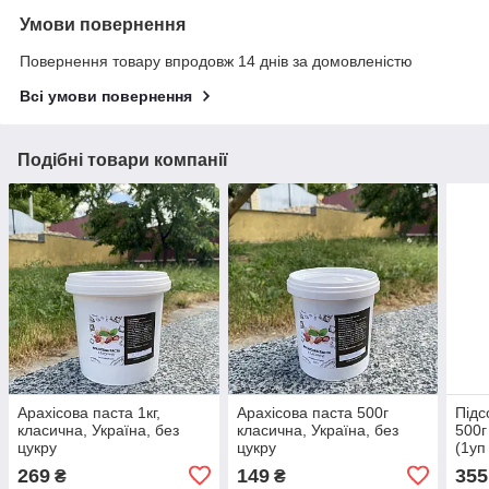
Умови повернення
Повернення товару впродовж 14 днів за домовленістю
Всі умови повернення
Подібні товари компанії
Арахісова паста 1кг,
Арахісова паста 500г
Підс
класична, Україна, без
класична, Україна, без
500г
цукру
цукру
(1уп
269
149
355
₴
₴