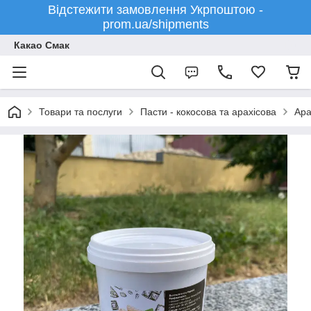
Відстежити замовлення Укрпоштою -
prom.ua/shipments
Какао Смак
Товари та послуги
Пасти - кокосова та арахісова
Ара