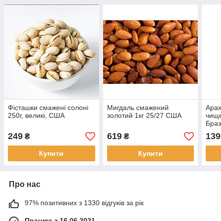
Фісташки смажені солоні
Мигдаль смажений
Арах
250г, великі, США
золотий 1кг 25/27 США
чище
Браз
249
619
139
₴
₴
Купити
Купити
Про нас
97% позитивних з 1330 відгуків за рік
Працює з 16.06.2021