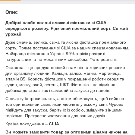
Опис
Добірні слабо солоні смажені фісташки зі США
середнього розміру. Рідкісний преміальний сорт. Свіжий
урожай.
Дуже смачна, велика, свіжа та якісна фісташка преміального
сорту. Пряме постачання зі США за нашим спецзамовленням.
Найкраща фісташка в Україні. 99% горіхів розкриті
натуральним, а не механічним способом. Фото реальні.
Фісташка – це продукт повний вітамінів та корисних речовин
для організму людини. Кальцій, залізо, магній, марганець,
вітамін B5. Користь фісташок у покращенні роботи серця та
судин, мозку, очей, легень, ШКТ. Фісташка - це відмінна
добавка до страв, так і самостійна закуска до напоїв.
Спочатку їх трохи солять, а потім обсмажують, щоб вийшов
той оригінальний смак, який люблять у всьому світі. Чудово
підійдуть для закуски, беріть їх із собою, змішуйте з іншими
горіхами. Прекрасне частування для ваших друзів.
Країна походження –
США.
Ви можете замовити товар за оптовими цінами нижче на