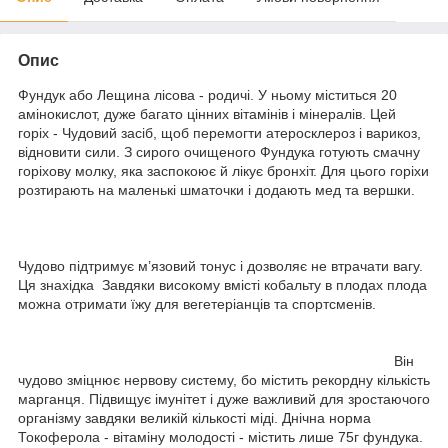
Опис
Фундук або Лещина лісова - родичі. У ньому міститься 20
амінокислот, дуже багато цінних вітамінів і мінералів. Цей
горіх - Чудовий засіб, щоб перемогти атеросклероз і варикоз,
відновити сили. З сирого очищеного Фундука готують смачну
горіхову молку, яка заспокоює й лікує бронхіт. Для цього горіхи
розтирають на маленькі шматочки і додають мед та вершки.
Чудово підтримує м’язовий тонус і дозволяє не втрачати вагу.
Ця знахідка Завдяки високому вмісті кобальту в плодах плода
можна отримати їжу для вегетеріанців та спортсменів.
Він
чудово зміцнює нервову систему, бо містить рекордну кількість
марганця. Підвищує імунітет і дуже важливий для зростаючого
організму завдяки великій кількості міді. Днічна норма
Токоферола - вітаміну молодості - містить лише 75г фундука.