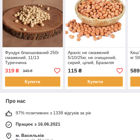
Фундук бланшований 250г
Арахіс не смажений
Кешʼ
смажений, 11/13
5/10/25кг, не очищений,
кг S
Туреччина
сирий, цілий, Бразилія
319
115
589
₴
₴
349 ₴
Купити
Купити
Про нас
97% позитивних з 1338 відгуків за рік
Працює з 16.06.2021
м. Васильків