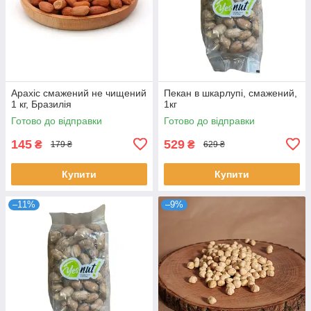
Арахіс смажений не чищений
Пекан в шкарлупі, смажений,
1 кг, Бразилія
1кг
Готово до відправки
Готово до відправки
145
529
₴
₴
179 ₴
629 ₴
Купити
Купити
–11%
–9%