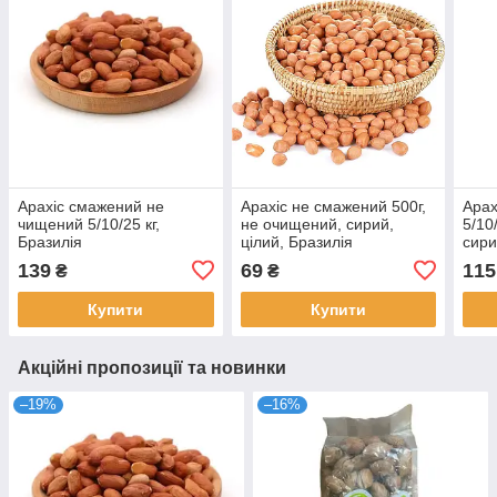
Арахіс смажений не
Арахіс не смажений 500г,
Арах
чищений 5/10/25 кг,
не очищений, сирий,
5/10
Бразилія
цілий, Бразилія
сири
139
69
115
₴
₴
Купити
Купити
Акційні пропозиції та новинки
–19%
–16%