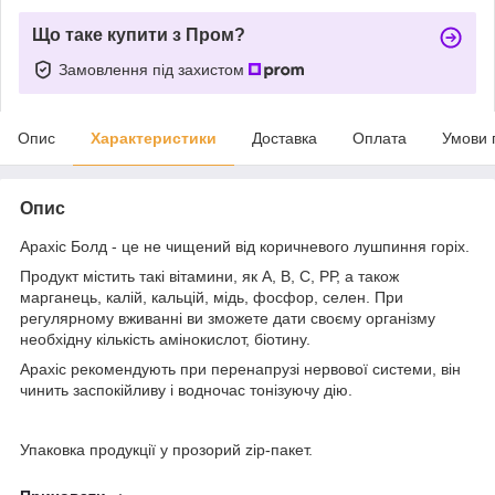
Що таке купити з Пром?
Замовлення під захистом
Опис
Характеристики
Доставка
Оплата
Умови 
Опис
Арахіс Болд - це не чищений від коричневого лушпиння горіх.
Продукт містить такі вітамини, як А, В, С, РР, а також
марганець, калій, кальцій, мідь, фосфор, селен. При
регулярному вживанні ви зможете дати своєму організму
необхідну кількість амінокислот, біотину.
Арахіс рекомендують при перенапрузі нервової системи, він
чинить заспокійливу і водночас тонізуючу дію.
Упаковка продукції у прозорий zip-пакет.