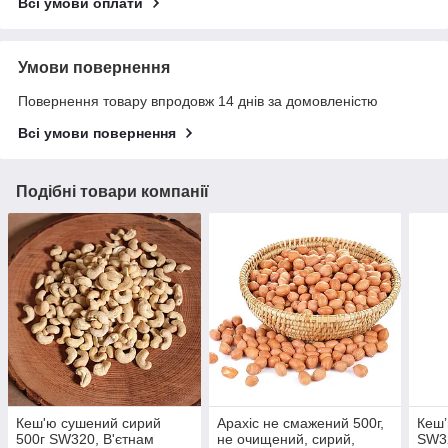
Всі умови оплати
Умови повернення
Повернення товару впродовж 14 днів за домовленістю
Всі умови повернення
Подібні товари компанії
Кеш'ю сушений сирий
Арахіс не смажений 500г,
Кешʼ
500г SW320, В'єтнам
не очищений, сирий,
SW32