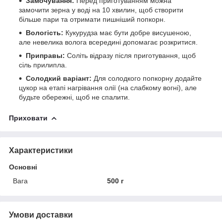
Замочування:
Перед приготуванням можна
замочити зерна у воді на 10 хвилин, щоб створити
більше пари та отримати пишніший попкорн.
Вологість:
Кукурудза має бути добре висушеною,
але невелика волога всередині допомагає розкритися.
Приправы:
Соліть відразу після приготування, щоб
сіль прилипла.
Солодкий варіант:
Для солодкого попкорну додайте
цукор на етапі нагрівання олії (на слабкому вогні), але
будьте обережні, щоб не спалити.
Приховати
Характеристики
Основні
Вага
500 г
Умови доставки