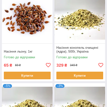
Насіння конопель очищені
Насіння льону, 1кг
(ядра), 500г, Україна
Готово до відправки
Готово до відправки
65
329
₴
₴
69 ₴
349 ₴
Купити
Купити
–5%
–3%