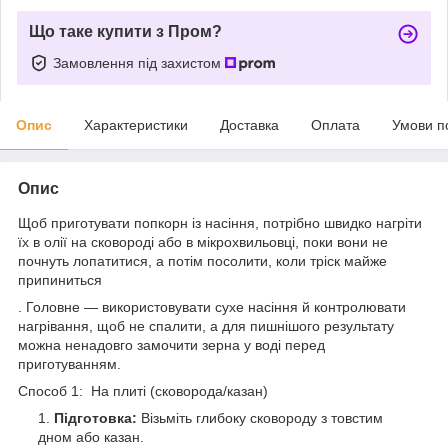
Що таке купити з Пром?
Замовлення під захистом
Опис
Характеристики
Доставка
Оплата
Умови п
Опис
Щоб приготувати попкорн із насіння, потрібно швидко нагріти
їх в олії на сковороді або в мікрохвильовці, поки вони не
почнуть лопатитися, а потім посолити, коли тріск майже
припиниться
. Головне — використовувати сухе насіння й контролювати
нагрівання, щоб не спалити, а для пишнішого результату
можна ненадовго замочити зерна у воді перед
приготуванням.
Способ 1: На плиті (сковорода/казан)
Підготовка:
Візьміть глибоку сковороду з товстим
дном або казан.