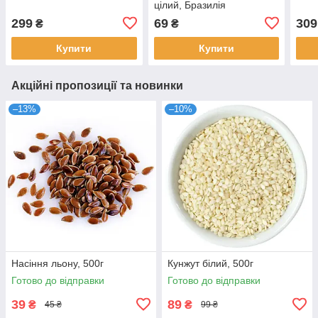
цілий, Бразилія
299
69
309
₴
₴
Купити
Купити
Акційні пропозиції та новинки
–13%
–10%
Насіння льону, 500г
Кунжут білий, 500г
Готово до відправки
Готово до відправки
39
89
₴
₴
45 ₴
99 ₴