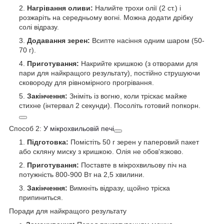
Нагрівання оливи:
Налийте трохи олії (2 ст.) і
розжаріть на середньому вогні. Можна додати дрібку
солі відразу.
Додавання зерен:
Всипте насіння одним шаром (50-
70 г).
Приготування:
Накрийте кришкою (з отворами для
пари для найкращого результату), постійно струшуючи
сковороду для рівномірного прогрівання.
Закінчення:
Зніміть із вогню, коли тріскає майже
стихне (інтервал 2 секунди). Посоліть готовий попкорн.
Способ 2:
У мікрохвильовій печі
Підготовка:
Помістіть 50 г зерен у паперовий пакет
або скляну миску з кришкою. Олія не обов'язково.
Приготування:
Поставте в мікрохвильову піч на
потужність 800-900 Вт на 2,5 хвилини.
Закінчення:
Вимкніть відразу, щойно тріска
припиниться.
Поради для найкращого результату