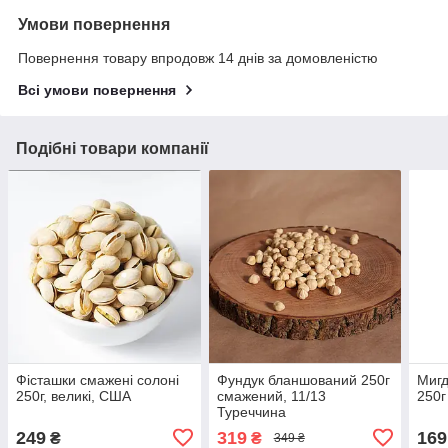
Умови повернення
Повернення товару впродовж 14 днів за домовленістю
Всі умови повернення
Подібні товари компанії
Фісташки смажені солоні
Фундук бланшований 250г
Мигд
250г, великі, США
смажений, 11/13
250г
Туреччина
249
319
169
₴
₴
349 ₴