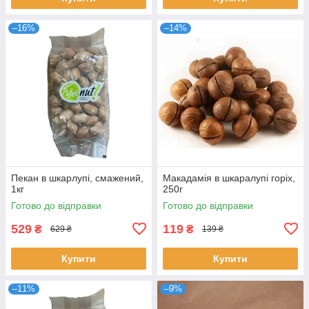
–16%
–14%
Пекан в шкарлупі, смажений,
Макадамія в шкаралупі горіх,
1кг
250г
Готово до відправки
Готово до відправки
529
119
₴
₴
629 ₴
139 ₴
Купити
Купити
–11%
–9%