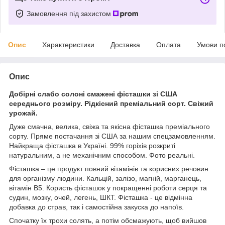
Замовлення під захистом
Опис
Характеристики
Доставка
Оплата
Умови п
Опис
Добірні слабо солоні смажені фісташки зі США
середнього розміру. Рідкісний преміальний сорт. Свіжий
урожай.
Дуже смачна, велика, свіжа та якісна фісташка преміального
сорту. Пряме постачання зі США за нашим спецзамовленням.
Найкраща фісташка в Україні. 99% горіхів розкриті
натуральним, а не механічним способом. Фото реальні.
Фісташка – це продукт повний вітамінів та корисних речовин
для організму людини. Кальцій, залізо, магній, марганець,
вітамін B5. Користь фісташок у покращенні роботи серця та
судин, мозку, очей, легень, ШКТ. Фісташка - це відмінна
добавка до страв, так і самостійна закуска до напоїв.
Спочатку їх трохи солять, а потім обсмажують, щоб вийшов