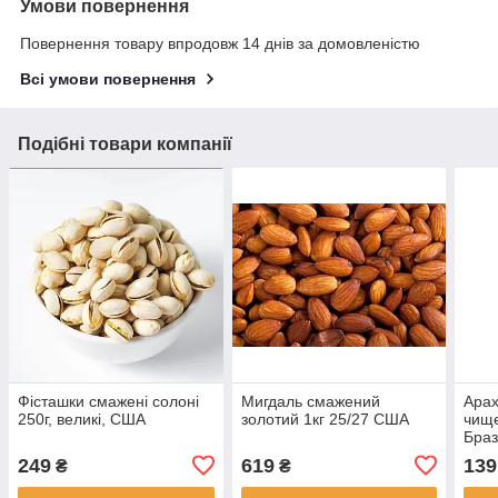
Умови повернення
Повернення товару впродовж 14 днів за домовленістю
Всі умови повернення
Подібні товари компанії
Фісташки смажені солоні
Мигдаль смажений
Арах
250г, великі, США
золотий 1кг 25/27 США
чище
Браз
249
619
139
₴
₴