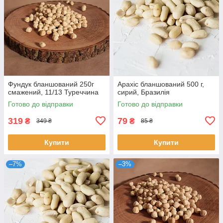
Фундук бланшований 250г
Арахіс бланшований 500 г,
смажений, 11/13 Туреччина
сирий, Бразилія
Готово до відправки
Готово до відправки
319
79
₴
₴
349 ₴
85 ₴
Купити
Купити
–7%
–3%