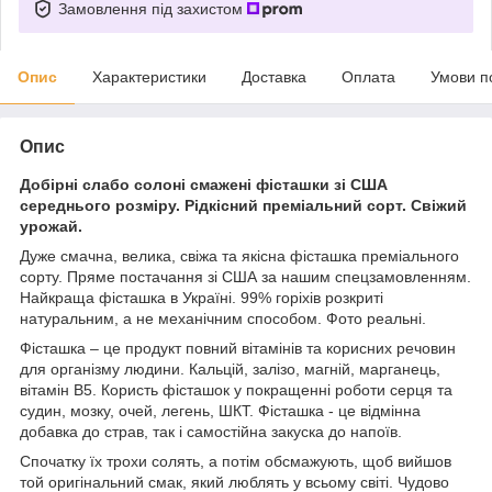
Замовлення під захистом
Опис
Характеристики
Доставка
Оплата
Умови п
Опис
Добірні слабо солоні смажені фісташки зі США
середнього розміру. Рідкісний преміальний сорт. Свіжий
урожай.
Дуже смачна, велика, свіжа та якісна фісташка преміального
сорту. Пряме постачання зі США за нашим спецзамовленням.
Найкраща фісташка в Україні. 99% горіхів розкриті
натуральним, а не механічним способом. Фото реальні.
Фісташка – це продукт повний вітамінів та корисних речовин
для організму людини. Кальцій, залізо, магній, марганець,
вітамін B5. Користь фісташок у покращенні роботи серця та
судин, мозку, очей, легень, ШКТ. Фісташка - це відмінна
добавка до страв, так і самостійна закуска до напоїв.
Спочатку їх трохи солять, а потім обсмажують, щоб вийшов
той оригінальний смак, який люблять у всьому світі. Чудово