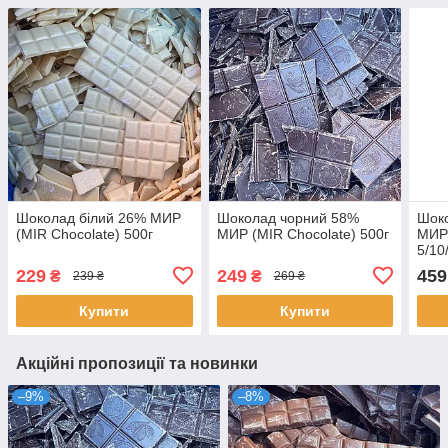
Шоколад білий 26% МИР
Шоколад чорний 58%
Шок
(MIR Chocolate) 500г
МИР (MIR Chocolate) 500г
МИР 
5/10
229
249
459
₴
₴
239 ₴
269 ₴
Купити
Купити
Акційні пропозиції та новинки
–9%
–8%