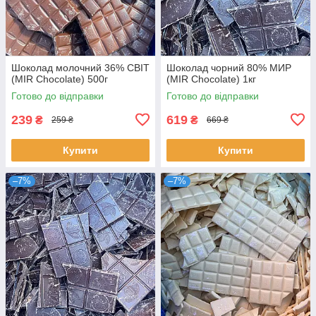
Шоколад молочний 36% СВІТ
Шоколад чорний 80% МИР
(MIR Chocolate) 500г
(MIR Chocolate) 1кг
Готово до відправки
Готово до відправки
239
619
₴
₴
259 ₴
669 ₴
Купити
Купити
–7%
–7%