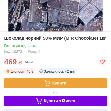
Шоколад чорний 58% МИР (MIR Chocolate) 1кг
Готово до відправки
Код: 10273
Роздріб
469
₴
515 ₴
Економія
46 ₴
Залишилось
42 дні
Купити
або
Купити з