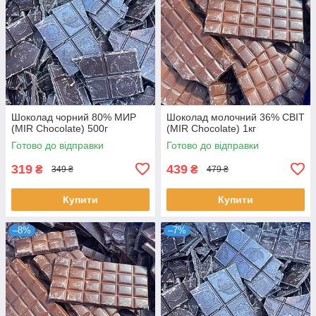
Шоколад чорний 80% МИР
Шоколад молочний 36% СВІТ
(MIR Chocolate) 500г
(MIR Chocolate) 1кг
Готово до відправки
Готово до відправки
319
439
₴
₴
349 ₴
479 ₴
Купити
Купити
–8%
–7%