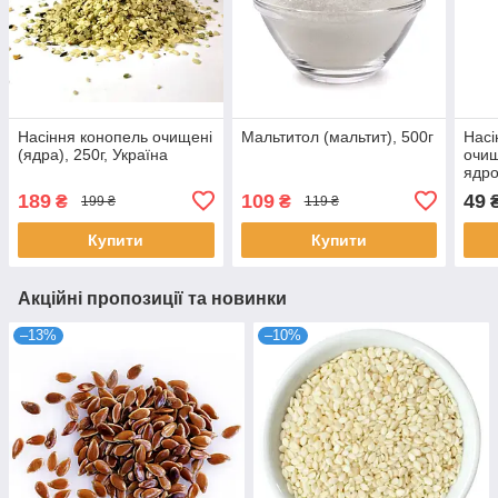
Насіння конопель очищені
Мальтитол (мальтит), 500г
Насі
(ядра), 250г, Україна
очищ
ядро
189
109
49
₴
₴
199 ₴
119 ₴
Купити
Купити
Акційні пропозиції та новинки
–13%
–10%