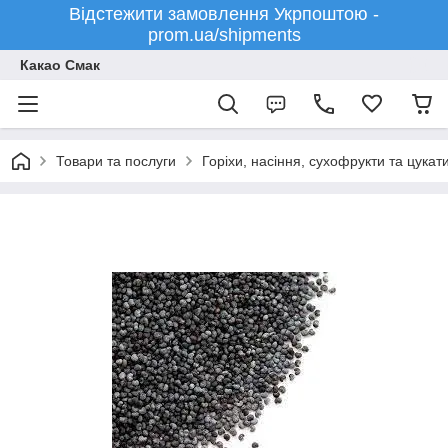
Відстежити замовлення Укрпоштою -
prom.ua/shipments
Какао Смак
Товари та послуги
Горіхи, насіння, сухофрукти та цукат