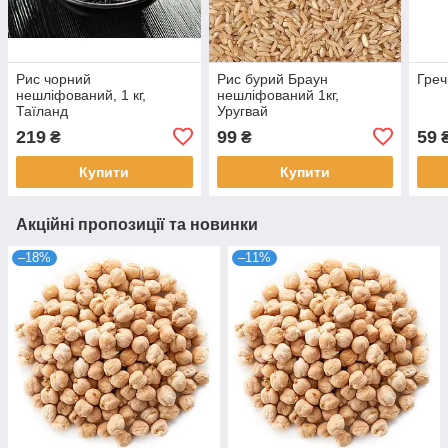
Рис чорний
Рис бурий Браун
Греч
нешліфований, 1 кг,
нешліфований 1кг,
Таїланд
Уругвай
219
99
59
₴
₴
Купити
Купити
Акційні пропозиції та новинки
–18%
–11%