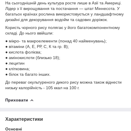
На сьогоднішній день культура росте лише в Азії та Америці.
Лідер з її вирощування та постачання — штат Міннесота. У
багатьох країнах рослина використовується у ландшафтному
дизайні для декорування водойм та садових доріжок.
Користь чорного рису полягає у його багатокомпонентному
складі. До нього ввійшли:
● мікро- та макроелементи (понад 40 найменувань);
● вітаміни (А, Е, РР, С, К та гр. В);
● кислота фолієва;
● амінокислоти (близько 18);
● лецитин
● клітковина;
● білок та багато інших.
До переваг окультуреного дикого рису можна також віднести
низьку калорійність - 105 ккал на 100 г.
Приховати
Характеристики
Основні