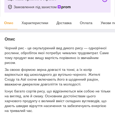
Замовлення під захистом
Опис
Характеристики
Доставка
Оплата
Умови п
Опис
Чорний рис - це окультурений вид дикого рису — однорічної
рослини, обробіток якої потребує чималих трудовитрат. Саме
тому продукт має вищу вартість порівняно із звичайним
рисом.
За своєю формою зерна довгасті та тонкі, а їх колір
варіюється від шоколадного до вугільно-чорного. Жителі
Сходу та Азії охоче включають його в щоденний раціон,
вважаючи джерелом довголіття та молодості.
Існує багато сортів рису, що відрізняються між собою не тільки
на вигляд, але й смаку. Основним достоїнствам цього
харчового продукту є великий вміст складних вуглеводів, що
дають швидке відчуття насичення та забезпечують енергією
на тривалий час.