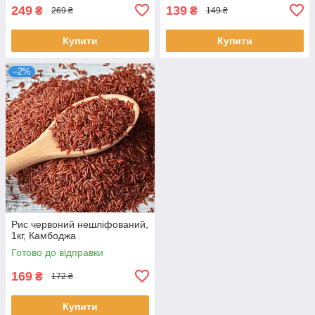
249
139
₴
₴
269 ₴
149 ₴
Купити
Купити
–2%
Рис червоний нешліфований,
1кг, Камбоджа
Готово до відправки
169
₴
172 ₴
Купити