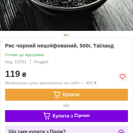
Рис чорний нешліфований, 500г, Таїланд
Готово до відправки
Код: 10331
Роздріб
119
₴
Мінімальна сума замовлення на сайті — 450 ₴
Купити
або
Купити з
Що таке купити з Пром?