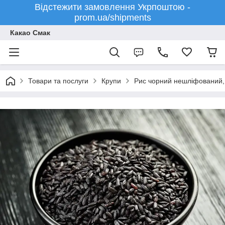
Відстежити замовлення Укрпоштою -
prom.ua/shipments
Какао Смак
Товари та послуги
Крупи
Рис чорний нешліфований, 