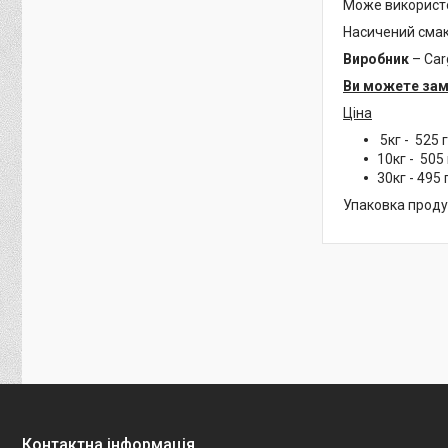
Може використов
Насичений смак 
Виробник
– Carg
Ви можете зам
Ціна
5кг - 525 г
10кг - 505 
30кг - 495 
Упаковка продук