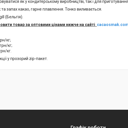
уватися як у кондитерському виробництві, так і для приготування 
та запах какао, гарне плавлення. Тонко виливається.
ill (Бельгія).
овити товар за оптовими цінами нижче на сайті
cacaosmak.com
рн/кг;
грн/кг;
грн/кг.
ції у прозорий zip-пакет.
Графік роботи