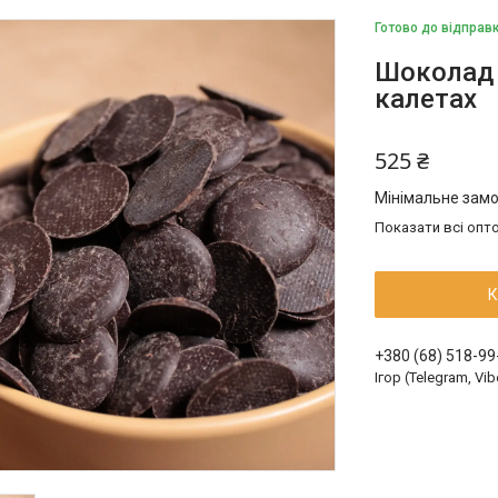
Готово до відправ
Шоколад ч
калетах
525 ₴
Мінімальне замо
Показати всі опто
К
+380 (68) 518-99
Ігор (Telegram, Vib