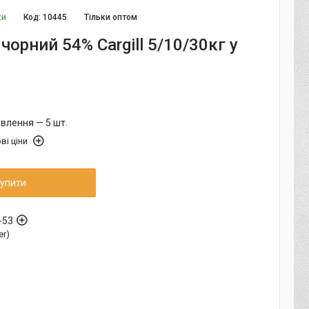
ки
Код:
10445
Тільки оптом
орний 54% Cargill 5/10/30кг у
влення — 5 шт.
ві ціни
упити
-53
er)