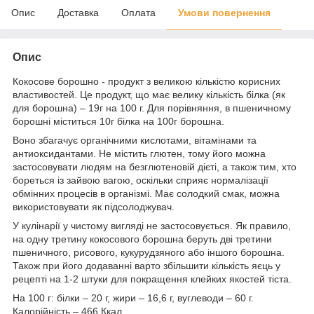
Опис
Доставка
Оплата
Умови повернення
Опис
Кокосове борошно - продукт з великою кількістю корисних
властивостей. Це продукт, що має велику кількість білка (як
для борошна) – 19г на 100 г. Для порівняння, в пшеничному
борошні міститься 10г білка на 100г борошна.
Воно збагачує органічними кислотами, вітамінами та
антиоксидантами. Не містить глютен, тому його можна
застосовувати людям на безглютеновій дієті, а також тим, хто
бореться із зайвою вагою, оскільки сприяє нормалізації
обмінних процесів в організмі. Має солодкий смак, можна
використовувати як підсолоджувач.
У кулінарії у чистому вигляді не застосовується. Як правило,
на одну третину кокосового борошна беруть дві третини
пшеничного, рисового, кукурудзяного або іншого борошна.
Також при його додаванні варто збільшити кількість яєць у
рецепті на 1-2 штуки для покращення клейких якостей тіста.
На 100 г: білки – 20 г, жири – 16,6 г, вуглеводи – 60 г.
Калорійність – 466 Ккал.