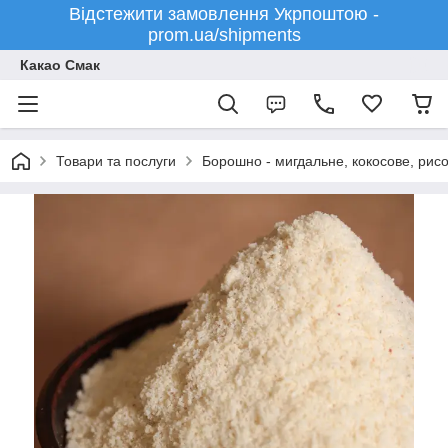
Відстежити замовлення Укрпоштою -
prom.ua/shipments
Какао Смак
Товари та послуги
Борошно - мигдальне, кокосове, рисо