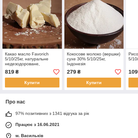
Какао масло Favorich
Кокосове молоко (вершки)
Рисо
5/10/25кг, натуральне
сухе 30% 5/10/25кг,
5/10
недезодороване,
Індонезія
Малайзія/Індонезія
819
279
109
₴
₴
Купити
Купити
Про нас
97% позитивних з 1341 відгука за рік
Працює з 16.06.2021
м. Васильків