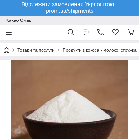
Відстежити замовлення Укрпоштою -
prom.ua/shipments
Какао Смак
Товари та послуги
Продукти з кокоса - молоко, стружка, 