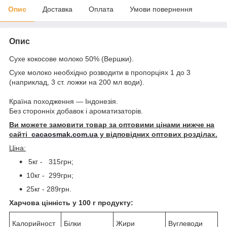
Опис
Доставка
Оплата
Умови повернення
Опис
Сухе кокосове молоко 50% (Вершки).
Сухе молоко необхідно розводити в пропорціях 1 до 3
(наприклад, 3 ст. ложки на 200 мл води).
Країна походження — Індонезія.
Без сторонніх добавок і ароматизаторів.
Ви можете замовити товар за оптовими цінами нижче на
сайті
cacaosmak.com.ua
у відповідних оптових розділах.
Ціна:
5кг - 315грн;
10кг - 299грн;
25кг - 289грн.
Харчова цінність у 100 г продукту:
Калорийност
Білки
Жири
Вуглеводи