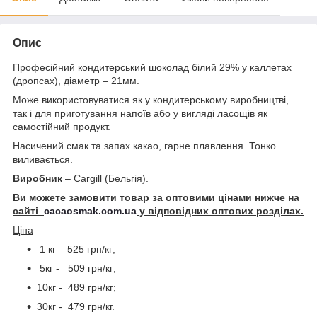
Опис
Професійний кондитерський шоколад білий 29% у каллетах
(дропсах), діаметр – 21мм.
Може використовуватися як у кондитерському виробництві,
так і для приготування напоїв або у вигляді ласощів як
самостійний продукт.
Насичений смак та запах какао, гарне плавлення. Тонко
виливається.
Виробник
– Cargill (Бельгія).
Ви можете замовити товар за оптовими цінами нижче на
сайті
cacaosmak.com.ua
у відповідних оптових розділах.
Ціна
1 кг – 525 грн/кг;
5кг - 509 грн/кг;
10кг - 489 грн/кг;
30кг - 479 грн/кг.