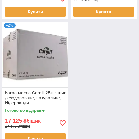
Купити
Купити
–2%
Какао масло Cargill 25кг ящик
дезодороване, натуральне,
Нідерланди
Готово до відправки
17 125
₴/ящик
17 475 ₴/ящик
Купити