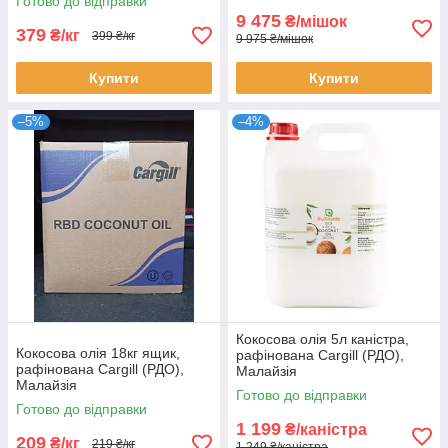
Готово до відправки
9 475
₴/мішок
379
₴/кг
399 ₴/кг
9 975 ₴/мішок
Купити
Купити
–5%
–4%
Кокосова олія 5л каністра,
Кокосова олія 18кг ящик,
рафінована Cargill (РДО),
рафінована Cargill (РДО),
Малайзія
Малайзія
Готово до відправки
Готово до відправки
1 199
₴/каністра
209
₴/кг
219 ₴/кг
1 249 ₴/каністра