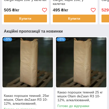
калетах
505
495
529
₴/кг
₴/кг
Купити
Купити
Акційні пропозиції та новинки
–5%
–5%
Какао порошок темний 25 кг
Какао порошок темний, 25кг
мішок Olam deZaan R3 10-
мішок, Olam deZaan R3 10-
12%, алкалізований,
12%, алкалізований,
Голландія
Готово до відправки
Голландія