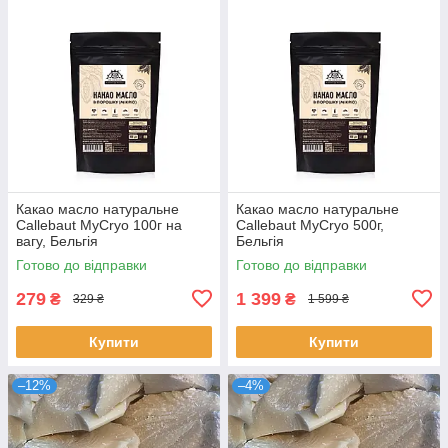
Какао масло натуральне
Какао масло натуральне
Callebaut MyCryo 100г на
Callebaut MyCryo 500г,
вагу, Бельгія
Бельгія
Готово до відправки
Готово до відправки
279
1 399
₴
₴
329 ₴
1 599 ₴
Купити
Купити
–12%
–4%