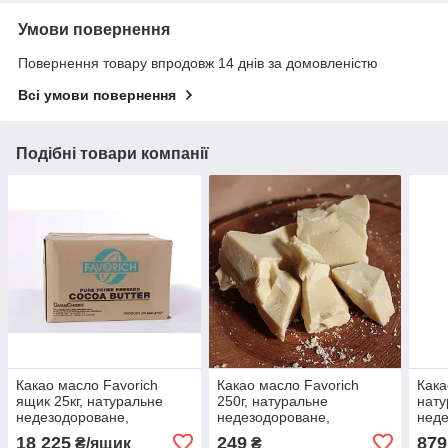
Умови повернення
Повернення товару впродовж 14 днів за домовленістю
Всі умови повернення
Подібні товари компанії
Какао масло Favorich
Какао масло Favorich
Кака
ящик 25кг, натуральне
250г, натуральне
нату
недезодороване,
недезодороване,
неде
Малайзія/Індонезія
Малайзія/Індонезія
Мала
18 225
249
879
₴/ящик
₴