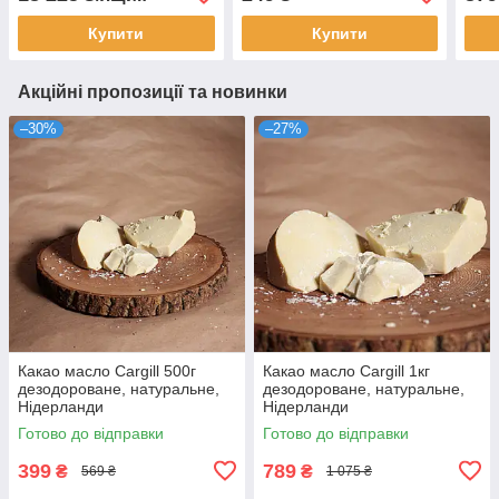
Купити
Купити
Акційні пропозиції та новинки
–30%
–27%
Какао масло Cargill 500г
Какао масло Cargill 1кг
дезодороване, натуральне,
дезодороване, натуральне,
Нідерланди
Нідерланди
Готово до відправки
Готово до відправки
399
789
₴
₴
569 ₴
1 075 ₴