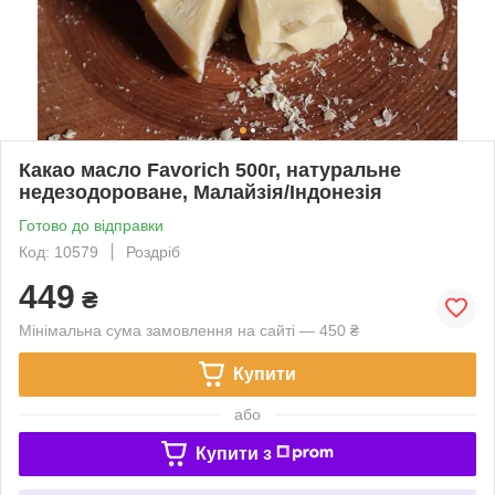
Какао масло Favorich 500г, натуральне
недезодороване, Малайзія/Індонезія
Готово до відправки
Код: 10579
Роздріб
449
₴
Мінімальна сума замовлення на сайті — 450 ₴
Купити
або
Купити з