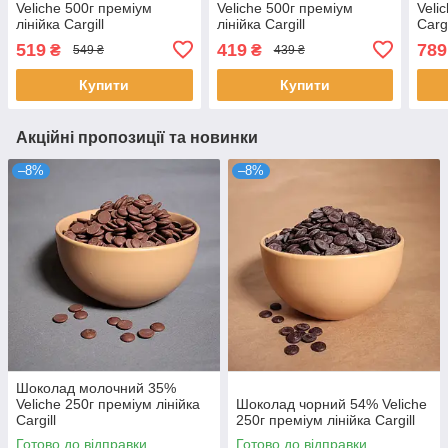
Veliche 500г преміум
Veliche 500г преміум
Veli
лінійка Cargill
лінійка Cargill
Cargi
519
419
789
₴
₴
549 ₴
439 ₴
Купити
Купити
Акційні пропозиції та новинки
–8%
–8%
Шоколад молочний 35%
Veliche 250г преміум лінійка
Шоколад чорний 54% Veliche
Cargill
250г преміум лінійка Cargill
Готово до відправки
Готово до відправки