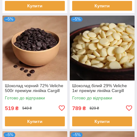
Купити
Купити
–5%
–5%
Шоколад чорний 72% Veliche
Шоколад білий 29% Veliche
500г преміум лінійка Cargill
1кг преміум лінійка Cargill
Готово до відправки
Готово до відправки
519
789
₴
₴
549 ₴
829 ₴
Купити
Купити
–5%
–5%