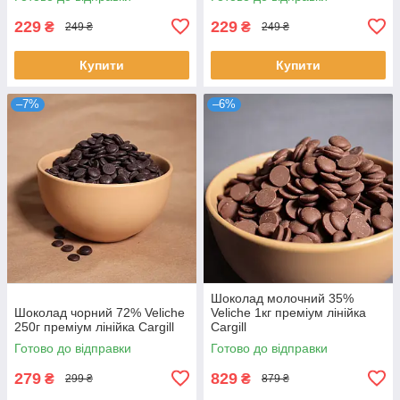
229
229
₴
₴
249 ₴
249 ₴
Купити
Купити
–7%
–6%
Шоколад молочний 35%
Шоколад чорний 72% Veliche
Veliche 1кг преміум лінійка
250г преміум лінійка Cargill
Cargill
Готово до відправки
Готово до відправки
279
829
₴
₴
299 ₴
879 ₴