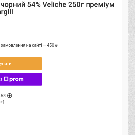
чорний 54% Veliche 250г преміум
rgill
 замовлення на сайті — 450 ₴
упити
 з
-53
er)