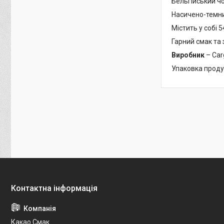
Бельгійський ч
Насичено-темний
Містить у собі 
Гарний смак та 
Виробник
– Carg
Упаковка продук
Какао Смак