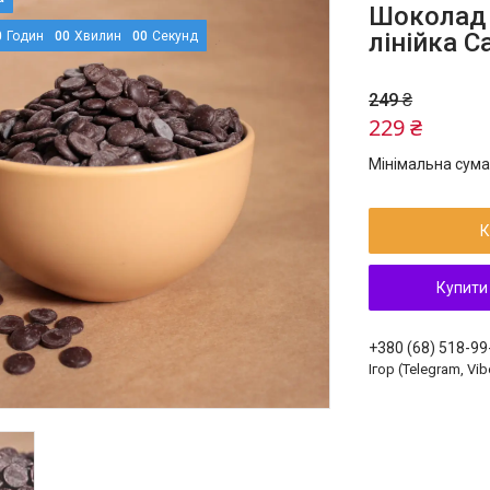
Шоколад 
лінійка Ca
0
Годин
0
0
Хвилин
0
0
Секунд
249 ₴
229 ₴
Мінімальна сума
К
Купити
+380 (68) 518-99
Ігор (Telegram, Vib