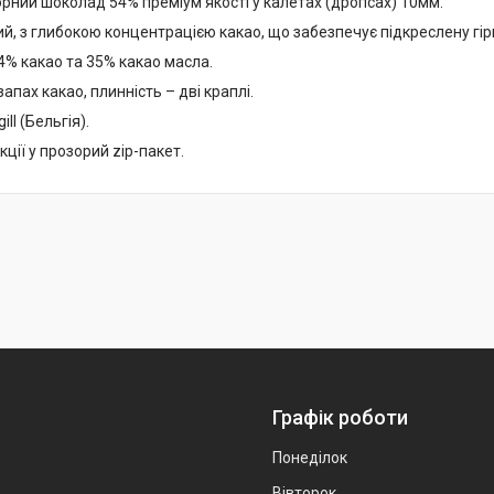
орний шоколад 54% преміум якості у калетах (дропсах) 10мм.
, з глибокою концентрацією какао, що забезпечує підкреслену гірк
54% какао та 35% какао масла.
запах какао, плинність – дві краплі.
ill (Бельгія).
ції у прозорий zip-пакет.
Графік роботи
Понеділок
Вівторок