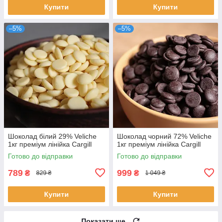
Купити
Купити
–5%
–5%
Шоколад білий 29% Veliche
Шоколад чорний 72% Veliche
1кг преміум лінійка Cargill
1кг преміум лінійка Cargill
Готово до відправки
Готово до відправки
789
999
₴
₴
829 ₴
1 049 ₴
Купити
Купити
Показати ще