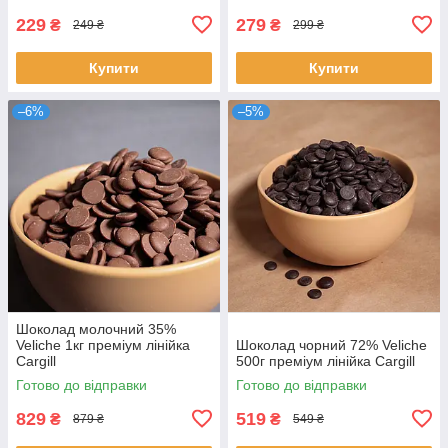
229
279
₴
₴
249 ₴
299 ₴
Купити
Купити
–6%
–5%
Шоколад молочний 35%
Veliche 1кг преміум лінійка
Шоколад чорний 72% Veliche
Cargill
500г преміум лінійка Cargill
Готово до відправки
Готово до відправки
829
519
₴
₴
879 ₴
549 ₴