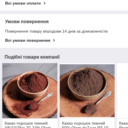
Всі умови оплати
Умови повернення
Повернення товару впродовж 14 днів за домовленістю
Всі умови повернення
Подібні товари компанії
Какао порошок темний
Какао порошок темний
Кака
3/5/10/25кг 20-22% Olam
500г Olam deZaan R3 10-
Prem