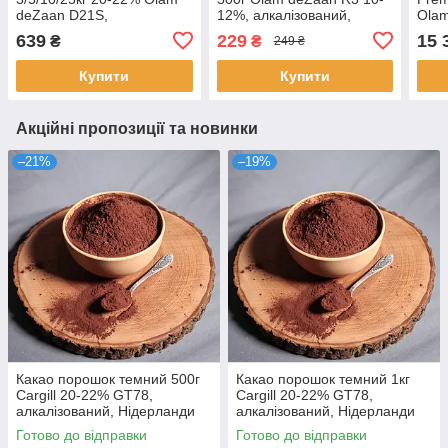
deZaan D21S,
12%, алкалізований,
Olam
алкалізований, Голландія
Голландія
алка
639
229
15 
₴
₴
249 ₴
Купити
Купити
Акційні пропозиції та новинки
–21%
–19%
Какао порошок темний 500г
Какао порошок темний 1кг
Cargill 20-22% GT78,
Cargill 20-22% GT78,
алкалізований, Нідерланди
алкалізований, Нідерланди
Готово до відправки
Готово до відправки