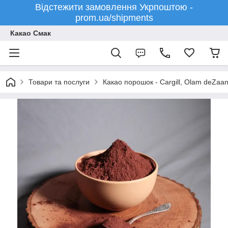
Відстежити замовлення Укрпоштою -
prom.ua/shipments
Какао Смак
Товари та послуги
Какао порошок - Cargill, Olam deZaa