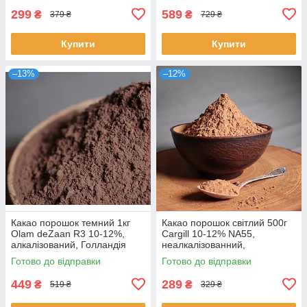
299
589
₴
₴
379 ₴
729 ₴
Купити
Купити
–13%
–12%
Какао порошок темний 1кг
Какао порошок світлий 500г
Olam deZaan R3 10-12%,
Cargill 10-12% NA55,
алкалізований, Голландія
неалкалізованний,
Нідерланди
Готово до відправки
Готово до відправки
449
289
₴
₴
519 ₴
329 ₴