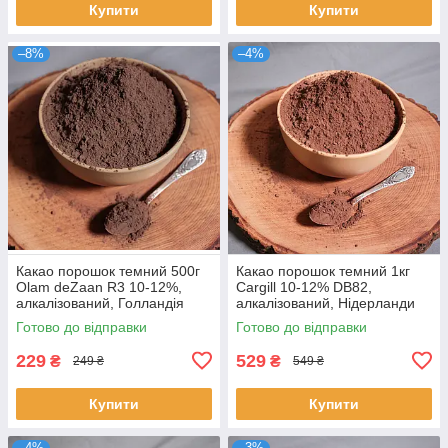
Купити
Купити
–8%
–4%
Какао порошок темний 500г
Какао порошок темний 1кг
Olam deZaan R3 10-12%,
Cargill 10-12% DB82,
алкалізований, Голландія
алкалізований, Нідерланди
Готово до відправки
Готово до відправки
229
529
₴
₴
249 ₴
549 ₴
Купити
Купити
–4%
–3%