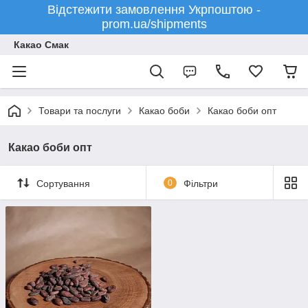
Відстежити замовлення Укрпоштою -
prom.ua/shipments
Какао Смак
Товари та послуги
Какао боби
Какао боби опт
Какао боби опт
Сортування
0
Фільтри